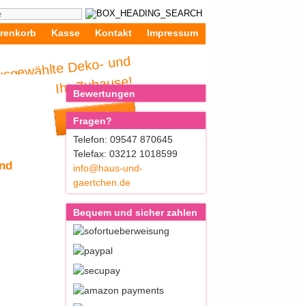
renkorb
Kasse
Kontakt
Impressum
ausgewählte Deko- und
deen für Ihr Zuhause!
Bewertungen
zum Blog
Fragen?
Telefon: 09547 870645
Telefax: 03212 1018599
nd
info@haus-und-
gaertchen.de
Bequem und sicher zahlen