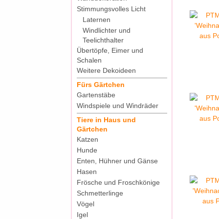
Stimmungsvolles Licht
Laternen
Windlichter und
Teelichthalter
Übertöpfe, Eimer und
Schalen
Weitere Dekoideen
PTMD De
Fürs Gärtchen
Gartenstäbe
Windspiele und Windräder
Tiere in Haus und
Gärtchen
Katzen
Hunde
Enten, Hühner und Gänse
PTMD De
Hasen
Frösche und Froschkönige
Schmetterlinge
Vögel
Igel