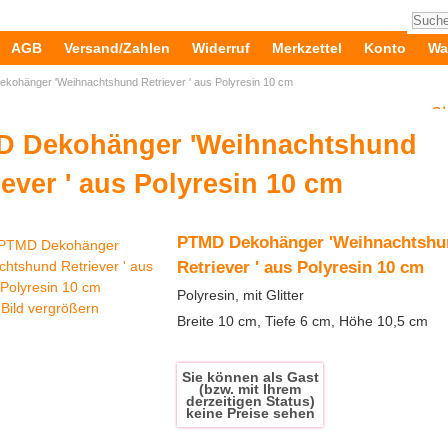
AGB
Versand/Zahlen
Widerruf
Merkzettel
Konto
Wa
kohänger 'Weihnachtshund Retriever ' aus Polyresin 10 cm
...
Geschenki
 Dekohänger 'Weihnachtshund
iever ' aus Polyresin 10 cm
PTMD Dekohänger 'Weihnachtshu
Retriever ' aus Polyresin 10 cm
Polyresin, mit Glitter
Bild vergrößern
Breite 10 cm, Tiefe 6 cm, Höhe 10,5 cm
Sie können als Gast
(bzw. mit Ihrem
derzeitigen Status)
keine Preise sehen