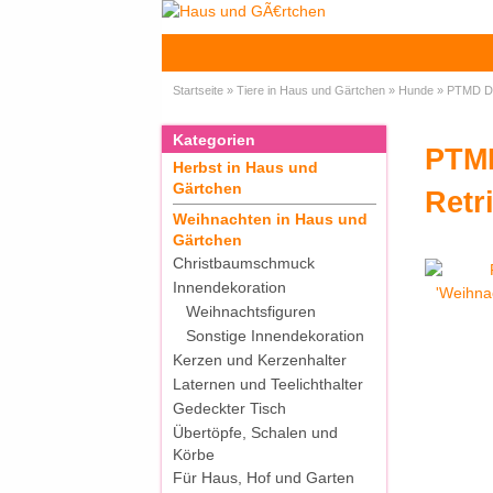
Startseite
»
Tiere in Haus und Gärtchen
»
Hunde
»
PTMD De
Kategorien
PTMD
Herbst in Haus und
Gärtchen
Retr
Weihnachten in Haus und
Gärtchen
Christbaumschmuck
Innendekoration
Weihnachtsfiguren
Sonstige Innendekoration
Kerzen und Kerzenhalter
Laternen und Teelichthalter
Gedeckter Tisch
Übertöpfe, Schalen und
Körbe
Für Haus, Hof und Garten