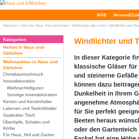
AGB
Versand/Za
Startseite
»
Deko für Haus, Hof und Garten
»
Stimmungsvolles Licht
»
Windlichter und Teel
Windlichter und T
Kategorien
Herbst in Haus und
Gärtchen
In dieser Kategorie f
Weihnachten in Haus und
klassische Gläser für
Gärtchen
Christbaumschmuck
und steinerne Gefäße f
Innendekoration
können dazu beitrage
Weihnachtsfiguren
Dunkelheit in Ihrem 
Sonstige Innendekoration
Kerzen und Kerzenhalter
angenehme Atmosphäre
Laternen und Teelichthalter
für Sie perfekt geeign
Gedeckter Tisch
Beeten heraus wünsch
Übertöpfe, Schalen und
Körbe
oder den Gartenteich
Für Haus, Hof und Garten
Fackel hat eine Höhe 