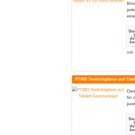
Brin
jede
eine
Sie
de
ke
inkl
PTMD Teelichtgläser auf Tab
Dies
für 
past
Sie
de
ke