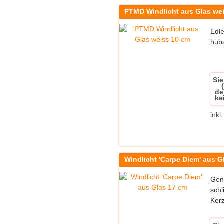
PTMD Windlicht aus Glas we
Edle
hüb
Sie
de
ke
inkl
Windlicht 'Carpe Diem' aus G
Geni
schl
Kerz