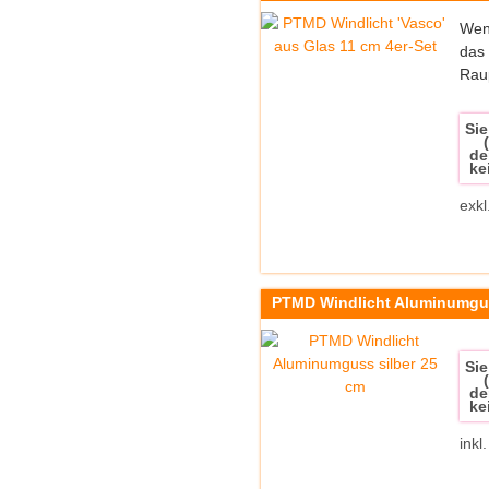
Wenn
das 
Raup
Sie
de
ke
exkl
PTMD Windlicht Aluminumgus
Sie
de
ke
inkl