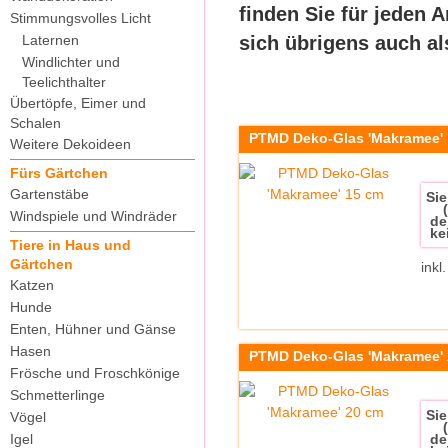
finden Sie für jeden 
Stimmungsvolles Licht
Laternen
sich übrigens auch a
Windlichter und
Teelichthalter
Übertöpfe, Eimer und
Schalen
PTMD Deko-Glas 'Makramee'
Weitere Dekoideen
Fürs Gärtchen
Gartenstäbe
Sie
Windspiele und Windräder
de
ke
Tiere in Haus und
Gärtchen
inkl
Katzen
Hunde
Enten, Hühner und Gänse
Hasen
PTMD Deko-Glas 'Makramee'
Frösche und Froschkönige
Schmetterlinge
Sie
Vögel
Igel
de