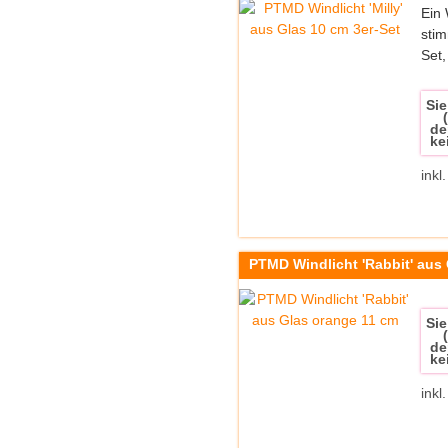
Ein 
stim
Set,
Sie
de
ke
inkl
PTMD Windlicht 'Rabbit' aus
Sie
de
ke
inkl