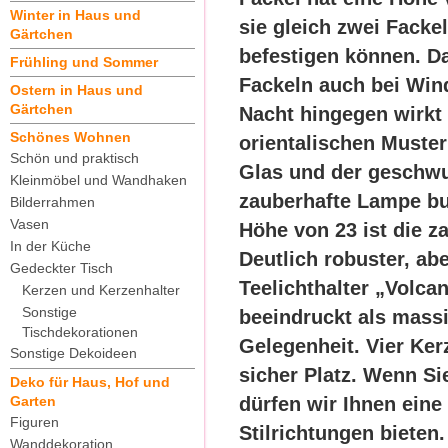
Winter in Haus und
sie gleich zwei Facke
Gärtchen
befestigen können. Da
Frühling und Sommer
Fackeln auch bei Win
Ostern in Haus und
Gärtchen
Nacht hingegen wirkt 
Schönes Wohnen
orientalischen Muster
Schön und praktisch
Glas und der geschw
Kleinmöbel und Wandhaken
zauberhafte Lampe buc
Bilderrahmen
Vasen
Höhe von 23 ist die z
In der Küche
Deutlich robuster, abe
Gedeckter Tisch
Teelichthalter „Volcan
Kerzen und Kerzenhalter
Sonstige
beeindruckt als mass
Tischdekorationen
Gelegenheit. Vier Ke
Sonstige Dekoideen
sicher Platz. Wenn Si
Deko für Haus, Hof und
Garten
dürfen wir Ihnen ein
Figuren
Stilrichtungen bieten
Wanddekoration