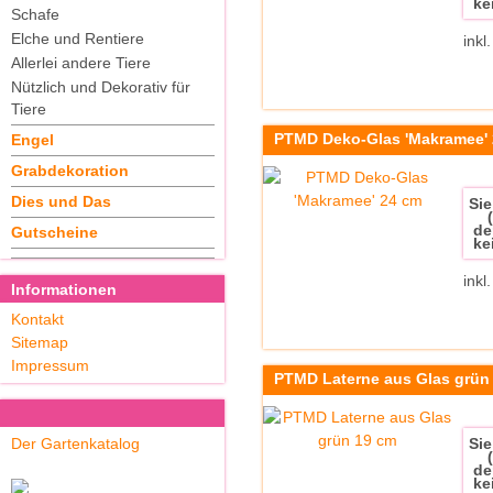
ke
Schafe
Elche und Rentiere
inkl
Allerlei andere Tiere
Nützlich und Dekorativ für
Tiere
PTMD Deko-Glas 'Makramee'
Engel
Grabdekoration
Dies und Das
Sie
de
Gutscheine
ke
inkl
Informationen
Kontakt
Sitemap
Impressum
PTMD Laterne aus Glas grün
Der Gartenkatalog
Sie
de
ke