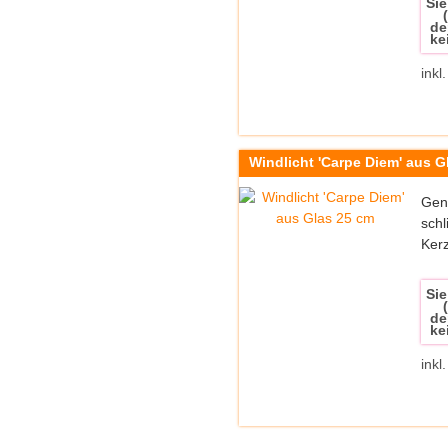
Sie
de
ke
inkl
Windlicht 'Carpe Diem' aus G
Geni
schl
Kerz
Sie
de
ke
inkl