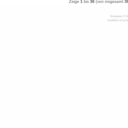
Zeige
1
bis
36
(von insgesamt
3
Template © 
mod
ified eCom