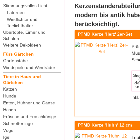
Kerzenständerabteilun
Stimmungsvolles Licht
Laternen
modern bis antik hab
Windlichter und
berücksichtigt.
Teelichthalter
Übertöpfe, Eimer und
PTMD Kerze 'Herz' 2er-Set
Schalen
Weitere Dekoideen
Präs
Must
Fürs Gärtchen
Scha
Gartenstäbe
Windspiele und Windräder
Sie
Tiere in Haus und
Gärtchen
de
ke
Katzen
Hunde
inkl
Enten, Hühner und Gänse
Hasen
Frösche und Froschkönige
Schmetterlinge
PTMD Kerze 'Huhn' 12 cm
Vögel
Igel
Leut