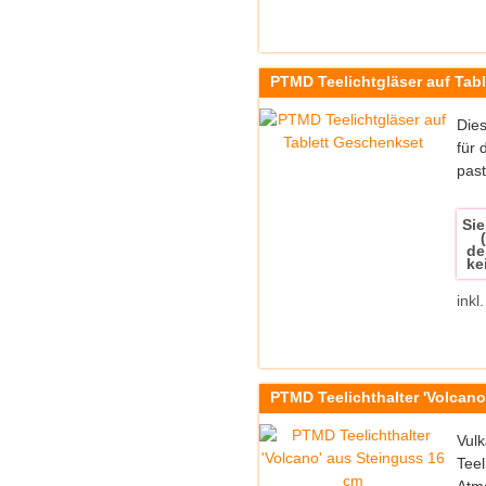
PTMD Teelichtgläser auf Tab
Dies
für 
past
Sie
de
ke
inkl
PTMD Teelichthalter 'Volcano
Vulk
Teel