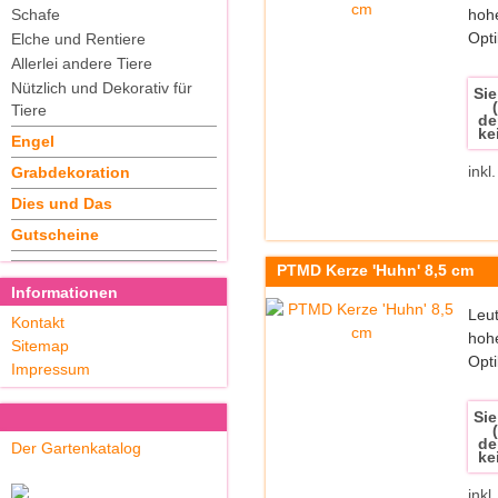
Schafe
hohe
Opti
Elche und Rentiere
Allerlei andere Tiere
Nützlich und Dekorativ für
Sie
Tiere
de
ke
Engel
inkl
Grabdekoration
Dies und Das
Gutscheine
PTMD Kerze 'Huhn' 8,5 cm
Informationen
Leut
Kontakt
hohe
Sitemap
Opti
Impressum
Sie
de
Der Gartenkatalog
ke
inkl