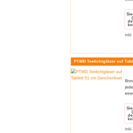
Sie
de
ke
inkl
PTMD Teelichtgläser auf Tab
Brin
jede
eine
Sie
de
ke
inkl