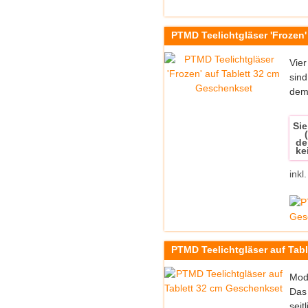
PTMD Teelichtgläser 'Frozen'
Vier
sind
dem
Sie
de
ke
inkl
PTMD Teelichtgläser auf Tab
Mode
Das 
seitli