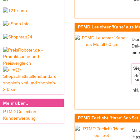
PTMD Leuchter 'Kane' aus Me
Dies
Deko
eine
Sie
de
ke
inkl
Mehr über...
PTMD Collection
PTMD Teelicht 'Hase' 6er-Set
Kundenwerbung
Mit 
'Has