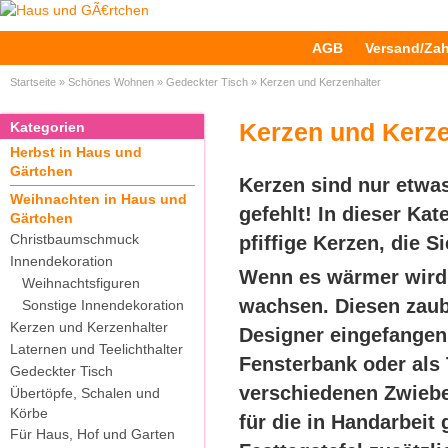
AGB
Versand/Za
Startseite
»
Schönes Wohnen
»
Gedeckter Tisch
»
Kerzen und Kerzenhalter
Kerzen und Kerz
Kategorien
Herbst in Haus und
Gärtchen
Kerzen sind nur etwas
Weihnachten in Haus und
gefehlt! In dieser Ka
Gärtchen
Christbaumschmuck
pfiffige Kerzen, die S
Innendekoration
Wenn es wärmer wird,
Weihnachtsfiguren
wachsen. Diesen zaub
Sonstige Innendekoration
Kerzen und Kerzenhalter
Designer eingefangen
Laternen und Teelichthalter
Fensterbank oder als
Gedeckter Tisch
verschiedenen Zwiebel
Übertöpfe, Schalen und
Körbe
für die in Handarbeit 
Für Haus, Hof und Garten