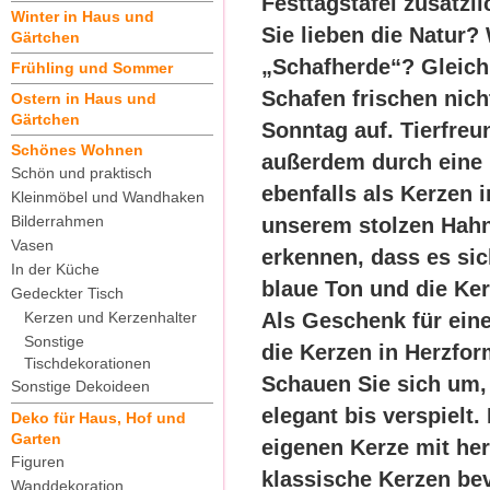
Festtagstafel zusätzl
Winter in Haus und
Sie lieben die Natur?
Gärtchen
„Schafherde“? Gleich
Frühling und Sommer
Schafen frischen nich
Ostern in Haus und
Gärtchen
Sonntag auf. Tierfre
Schönes Wohnen
außerdem durch eine 
Schön und praktisch
ebenfalls als Kerzen i
Kleinmöbel und Wandhaken
Bilderrahmen
unserem stolzen Hahn 
Vasen
erkennen, dass es sic
In der Küche
blaue Ton und die Ker
Gedeckter Tisch
Kerzen und Kerzenhalter
Als Geschenk für ein
Sonstige
die Kerzen in Herzfo
Tischdekorationen
Schauen Sie sich um, 
Sonstige Dekoideen
elegant bis verspielt.
Deko für Haus, Hof und
Garten
eigenen Kerze mit he
Figuren
klassische Kerzen bev
Wanddekoration