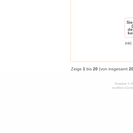
Sie
de
ke
inkl
Zeige
1
bis
20
(von insgesamt
2
Template © 
mod
ified eCom