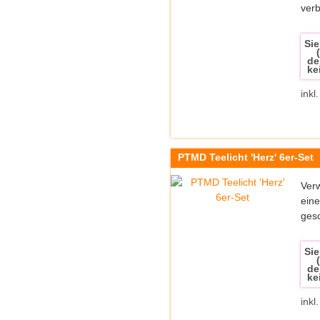
verb
Sie
de
ke
inkl
PTMD Teelicht 'Herz' 6er-Set
Verw
eine
gesc
Sie
de
ke
inkl