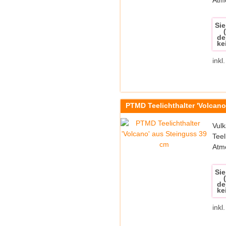
Atm
Sie
de
ke
inkl
PTMD Teelichthalter 'Volcano
Vulk
Teel
Atm
Sie
de
ke
inkl